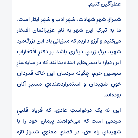
عطرآگین کنیم.
شیراز، شهرِ شهادت، شهرِ ادب و شهرِ ایثار است.
ما به تبرکِ این شهر به نامِ عزیزانمان افتخار
می‌کنیم و آرزو داریم که میزبانیِ یاد این بزرگ‌مرد
شهید برگِ زرینِ دیگری باشد بر دفترِ افتخاراتِ
این دیار؛ تا نسل‌های آینده بدانند که در سایه‌سارِ
سومین حرم، چگونه مردمانِ این خاک قدردانِ
خونِ شهیدان و استمراردهنده‌یِ مسیرِ آنان
بوده‌اند.
این نه یک درخواستِ عادی، که فریاد قلبیِ
مردمی است که می‌خواهند پیمانِ خود را با
شهیدانِ راه حق، در فضایِ معنویِ شیراز تازه