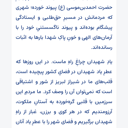
حضرت احمدبن‌موسی (ع) پیوند خورده؛ شهری
که مردمانش در مسیرِ حق‌طلبی و ایستادگی
پیشگام بوده‌اند و پیوند ناگسستنیِ خود را با
آرمان‌های الهی و خونِ پاکِ شهدا بارها به اثبات
رسانده‌اند.
یادِ شهیدان چراغِ راهِ ماست. در این روزها که
عطرِ یاد شهیدان در فضایِ کشور پیچیده است،
قلب‌های ما در شیراز لبریز از شور و اشتیاقی
است که نمی‌توان آن را وصف کرد. ما مردمِ این
سرزمین با قلبی گره‌خورده به آستانِ ملکوت،
آرزومندیم که در هر کوی و برزن، غبار از راهِ
شهیدان برگیریم و فضای شهر را با عطرِ یاد آنان