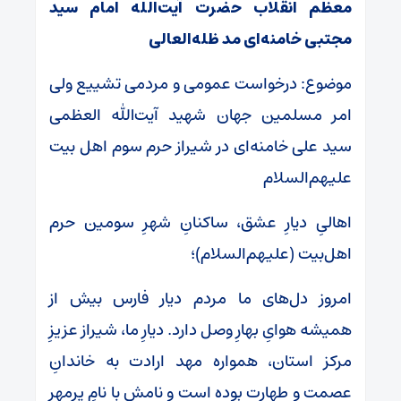
معظم انقلاب حضرت آیت‌الله امام سید
مجتبی خامنه‌ای مد ظله‌العالی
موضوع: درخواست عمومی و مردمی تشییع ولی
امر مسلمین جهان شهید آیت‌الله العظمی
سید علی خامنه‌ای در شیراز حرم سوم اهل بیت
علیهم‌السلام
اهالیِ دیارِ عشق، ساکنانِ شهرِ سومین حرم
اهل‌بیت (علیهم‌السلام)؛
امروز دل‌های ما مردم دیار فارس بیش از
همیشه هوایِ بهارِ وصل دارد. دیارِ ما، شیراز عزیزِ
مرکز استان، همواره مهد ارادت به خاندانِ
عصمت و طهارت بوده است و نامش با نامِ پرمهرِ