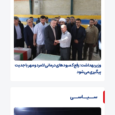
وزیر بهداشت: رفع کمبودهای درمانی لامرد و مهر با جدیت
پیگیری می‌شود
ســیــاســی