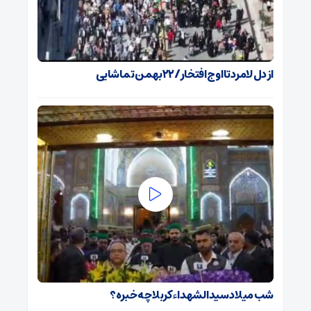
از دل لامرد تا اوج افتخار/۲۲بهمن تماشایی
شب میلاد سیدالشهداء کربلا چه خبره؟