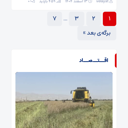
velayat
۱۳ اسفند ۱۴۰۴
459 بازدید
۰
7
3
2
1
…
برگه‌ی بعد »
اقــتــصــاد