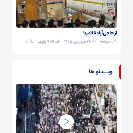
از حاجی آباد تا لامرد!
velayat
۲۹ فروردین ۱۴۰۵
486 بازدید
۰
ویــدئو ها