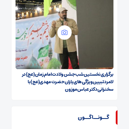
برگزاری نخستین شب جشن ولادت امام زمان(عج) در
لامرد تبیین ویژگی‌های یاران حضرت مهدی(عج) با
سخنرانی دکتر عباس موزون
گــونــاگــون