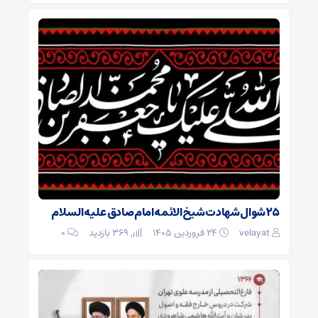
۲۵ شوال شهادت شیخ الائمه امام صادق علیه السلام
velayat
۲۴ فروردین ۱۴۰۵
369 بازدید
۰