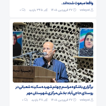
واقعا مبعوث شده اند.
velayat
۲۷ فروردین ۱۴۰۵
345 بازدید
۰
برگزاری باشکوه مراسم چهلم شهیده سکینه شعبانی در
روستای حاجی‌آباد؛بخش مرکزی شهرستان مهر
velayat
۲۷ فروردین ۱۴۰۵
411 بازدید
۰