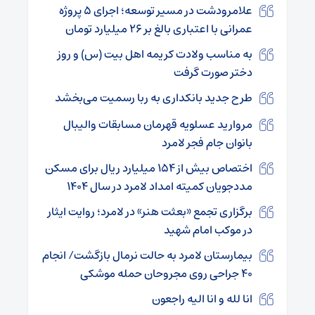
علامرودشت در مسیر توسعه؛ اجرای ۵ پروژه
عمرانی با اعتباری بالغ بر ۲۶ میلیارد تومان
به مناسب ولادت کریمه اهل بیت (س) و روز
دختر صورت گرفت
طرح جدید بانکداری به ربا رسمیت می‌بخشد
مروارید عسلویه قهرمان مسابقات والیبال
بانوان جام فجر لامرد
اختصاص بیش از ۱۵۴ میلیارد ریال برای مسکن
مددجویان کمیته امداد لامرد در سال ۱۴۰۴
برگزاری تجمع «بعثت هنر» در لامرد؛ روایت ایثار
در موکب امام شهید
بیمارستان لامرد به حالت نرمال بازگشت/ انجام
۴۰ جراحی روی مجروحان حمله موشکی
انا لله و انا الیه راجعون