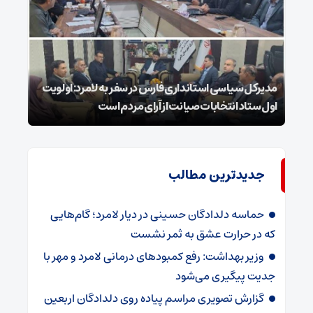
مدیرکل سیاسی استانداری فارس در سفر به لامرد: اولویت
اول ستاد انتخابات صیانت از آرای مردم است
۲۵ شوال شهادت شیخ الائمه امام صادق علیه السلام
جدیدترین مطالب
حماسه دلدادگان حسینی در دیار لامرد؛ گام‌هایی
که در حرارت عشق به ثمر نشست
وزیر بهداشت: رفع کمبودهای درمانی لامرد و مهر با
جدیت پیگیری می‌شود
گزارش تصویری مراسم پیاده روی دلدادگان اربعین