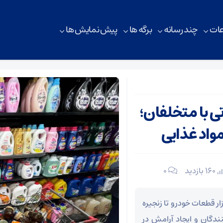
ات
چند رسانه
برگه ها
پیش نمایش ها
ی با متخلفان؛
مواد غذایی
160 بازدید
۰
ار قطعات خودرو تا زنجیره
دگان و ایجاد آرامش در