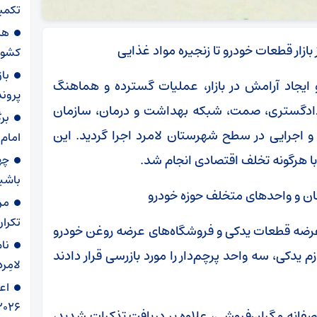
تکمیل
هد
بازار قطعات خودرو تا زنجیره مواد غذایی
کشور
با
ایجاد آرامش در بازار، عملیات گسترده و هماهنگ
پرونده برا
 دادگستری، صمت، شبکه بهداشت و درمان، سازمان
بر
و اجرایی در سطح شهرستان لامرد اجرا گردید. این
امام
ا هرگونه تخلف اقتصادی انجام شد.
چه
باشی
شان و واحدهای متخلف حوزه خودرو
مر
تکرار
رضه قطعات یدکی و فروشگاه‌های عرضه روغن خودرو
نام
م یدکی، سه واحد پرچم‌دار را مورد بازرسی قرار دادند
لامِرد
اع
۲۰۲۶ ‌
نه و گران‌فروشی، علاوه بر دریافت تذکرات شدید،