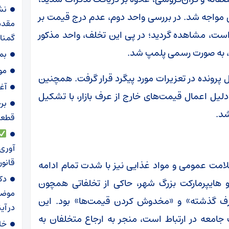
نش
ی مواجه شد. در بررسی واحد دوم، عدم درج قیمت بر
مقدس
است، مشاهده گردید؛ در پی این تخلف، واحد مذکور
گمنا
، به صورت رسمی پلمپ شد.
بم
موج ۸۶؛ تجدید می
 پرونده در تعزیرات مورد پیگرد قرار گرفت. همچنین
آغ
یل اعمال قیمت‌های خارج از عرف بازار، با تشکیل
برخ
شد.
قطعات
آوری 
قانو
امت عمومی و مواد غذایی نیز با شدت تمام ادامه
دک
و هایپرمارکت بزرگ شهر، حاکی از تخلفاتی همچون
موضوع
رف گذشته» و «مخدوش کردن قیمت‌ها» بود. این
در آی
جامعه در ارتباط است، منجر به ارجاع متخلفان به
خا