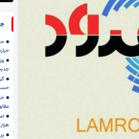
جد
حم
حرار
وز
جدیت
گز
حسین
خر
مقاو
ام
هزار