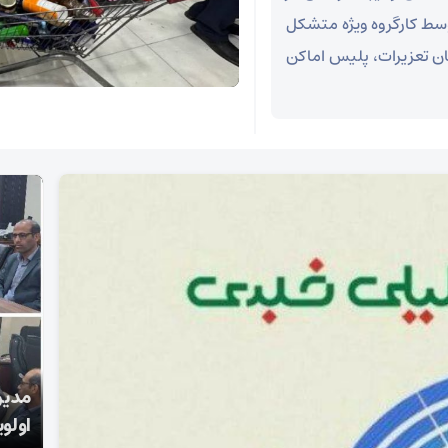
وسط کارگروه ویژه متشکل
ن تعزیرات، پلیس اماکن
شکوه موج چهل و هفتم مردم انقلابی لامرد /این
مدیر
مردم واقعا مبعوث شده اند.
اولوی