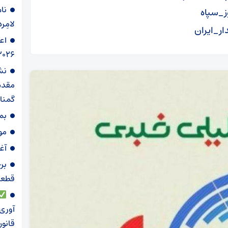
نام
ز_سپاه
لامِرد
ار_ایران
اع
۲۰۲۶ ‌
نش
مقدس
گمنا
بم
موج ۸۶؛ تجدید می
آغ
برخ
قطعات
آوری 
قانو