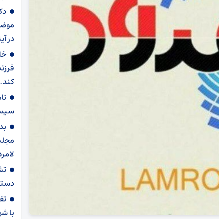
دک
موضوع
در آی
خا
فرزند
کند.
سیستم
بد
مجلس 
لامرد
تش
دستگ
با شه