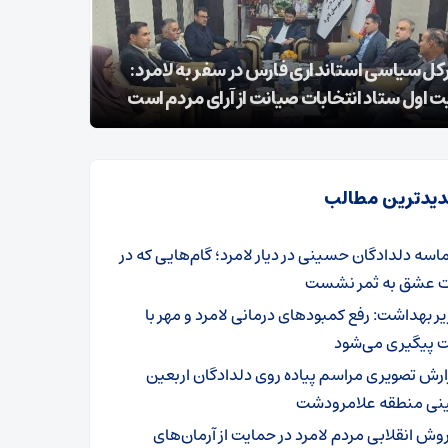
کل سیاسی استانداری فارس در سفر به لامرد:
ت اول ستاد انتخابات صیانت از آرای مردم است
۲۵ شوال شهادت شیخ الائمه امام صادق علیه السلام
یدترین مطالب
اسه دلدادگان حسینی در دیار لامرد؛ گام‌هایی که در
ت عشق به ثمر نشست
یر بهداشت: رفع کمبودهای درمانی لامرد و مهر با
 پیگیری می‌شود
ارش تصویری مراسم پیاده روی دلدادگان اربعین
ی منطقه علامرودشت
وش انقلابی مردم لامرد در حمایت از آرمان‌های