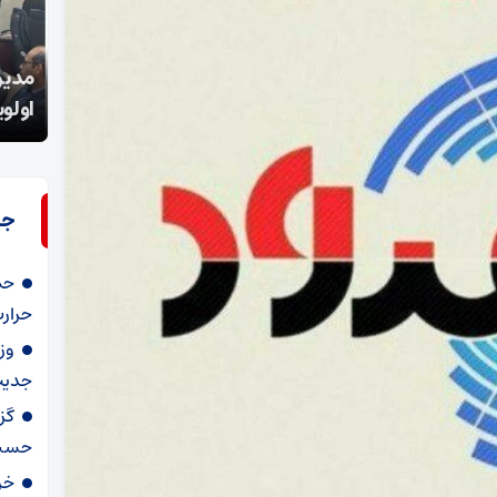
شکوه موج چهل و هفتم مردم انقلابی لامرد /این
مدیر
مردم واقعا مبعوث شده اند.
اولوی
جد
حم
حرار
وز
جدیت
گز
حسین
خر