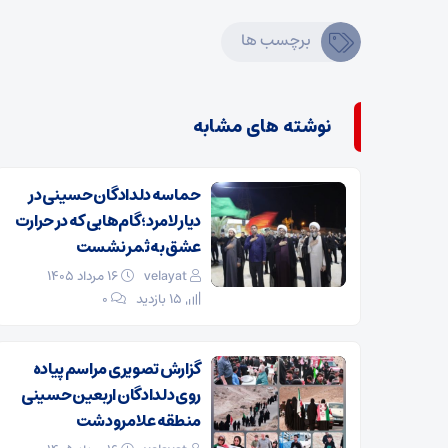
برچسب ها
نوشته های مشابه
حماسه دلدادگان حسینی در
دیار لامرد؛ گام‌هایی که در حرارت
عشق به ثمر نشست
velayat
۱۶ مرداد ۱۴۰۵
15 بازدید
۰
گزارش تصویری مراسم پیاده
روی دلدادگان اربعین حسینی
منطقه علامرودشت