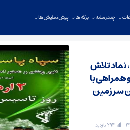
ات
چند رسانه
برگه ها
پیش نمایش ها
 نماد تلاش
 همراهی با
ن سرزمین
294 بازدید