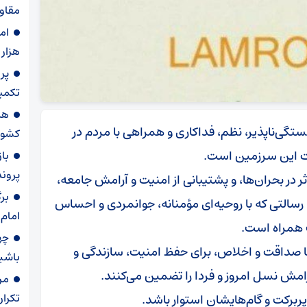
مقاو
ام
هزار
تکمیل
هد
تگی‌ناپذیر، نظم، فداکاری و همراهی با مردم در
کشور
 این سرزمین است.
با
پرونده برا
 در بحران‌ها، و پشتیبانی از امنیت و آرامش جامعه،
بر
التی که با روحیه‌ای مؤمنانه، جوانمردی و احساس
امام
همراه است.
چه
 با صداقت و اخلاص، برای حفظ امنیت، سازندگی و
باشی
رامش نسل امروز و فردا را تضمین می‌کنند.
مر
تکرار
ربرکت و گام‌هایشان استوار باشد.