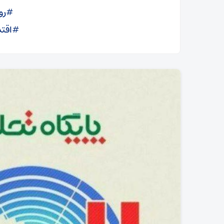
#رو
#اقتد