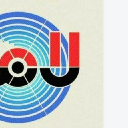
۲۵ شوال شهادت شیخ الائمه امام صادق علیه السلام