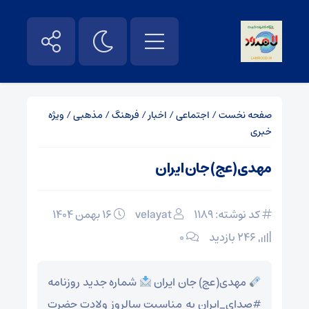
صفحه نخست
/
اجتماعی
/
اخبار
/
فرهنگ
/
مذهبی
/
ویژه
خبری
مهدی(عج) جان ایران
کد نوشته: 1189
velayat
۱۶ بهمن ۱۴۰۴
246 بازدید
۰
مهدی(عج) جان ایران
شماره جدید روزنامه
#صدای_ایران به مناسبت سالروز ولادت حضرت