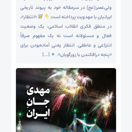
ولی‌عصر(عج) در سرمقاله خود به پیوند تاریخی
ایرانیان با مهدویت پرداخته است.
«انتظار»،
در منطق فکری انقلاب اسلامی، یک وضعیت
فعال و مسئولانه است نه یک مفهوم صرفاً
انتزاعی و عاطفی. انتظار یعنی آماده‌بودن برای
«پنجه درافکندن با زورگویان».
[…]