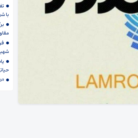
با شه
بر
مقاو
فر
شهید
یا
حیاتی
«د