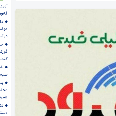
آوری 
قانو
دک
موضوع
در آی
خا
فرزند
کند.
سیستم
بد
مجلس 
لامرد
تش
دستگ