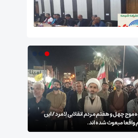
کل سیاسی استانداری فارس در سفر به لامرد:
ت اول ستاد انتخابات صیانت از آرای مردم است
۲۵ شوال شهادت شیخ الائمه امام صادق علیه السلام