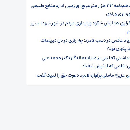
تفاهم‌نامه ۱۱۳ هزار متر مربع ای زمین اداره منابع طبیعی
رداری وراوی
گزاری همایش شکوه وپایداری مردم در شهر شهدا اسیر
م
یادِ عکس در دستِ لامرد: چه رازی در دلِ دیپلماتِ
 پنهان بود؟
دداشتی تحلیلی بر میراث ماندگار دکتر محمدعلی
؛ قلمی که از تپش نیفتاد
ی عزیز» مامای پرآوازه لامرد دعوت حق را لبیک گفت