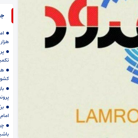
جد
ام
هزار
تکمیل
هد
کشور
با
پرونده برا
بر
امام
چه
باشی