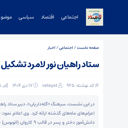
اجتماعی
اقتصاد
سیاسی
موضوع
صفحه نخست
/
اجتماعی
/
اخبار
ستاد راهیان نور لامرد تشکیل
کد نوشته: 925
velayat
۱۷ دی ۱۴۰۴
318 بازدید
در این نشست، سرهنگ «گله‌داریان»، دبیر ستاد راهیا
دانش‌آموز دختر و پسر در قالب ۹