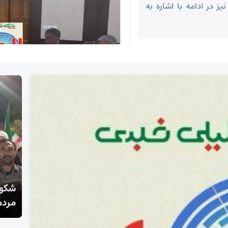
ز در ادامه با اشاره به
شکوه موج چهل و هفتم مردم انقلابی لامرد /این
مدیر
مردم واقعا مبعوث شده اند.
اولوی