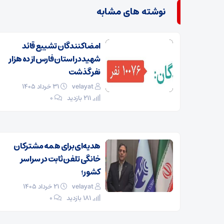
نوشته های مشابه
امضا کنندگان تشییع قائد
شهید در استان فارس از ده هزار
نفر گذشت
velayat
۳۱ خرداد ۱۴۰۵
211 بازدید
۰
هدیه‌ای برای همه مشترکان
خانگی تلفن ثابت در سراسر
کشور؛
velayat
۲۱ خرداد ۱۴۰۵
181 بازدید
۰