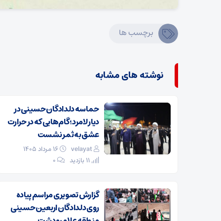
برچسب ها
نوشته های مشابه
حماسه دلدادگان حسینی در
دیار لامرد؛ گام‌هایی که در حرارت
عشق به ثمر نشست
velayat
۱۶ مرداد ۱۴۰۵
11 بازدید
۰
گزارش تصویری مراسم پیاده
روی دلدادگان اربعین حسینی
منطقه علامرودشت