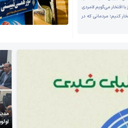
ا افتخار می‌گویم لامردی
ار کنیم؛ مردمانی که در
شکوه موج چهل و هفتم مردم انقلابی لامرد /این
مدیر
مردم واقعا مبعوث شده اند.
اولوی