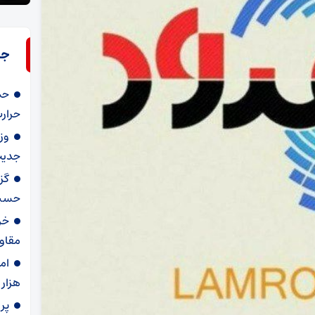
جد
حم
حرار
وز
جدیت
گز
حسین
خر
مقاو
ام
هزار