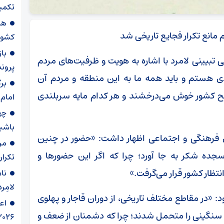
تکمیل
هد
 مانع تکرار فجایع تاریخی شد
کشور
با
بیینی لامرد با اشاره به هویت و ظرفیت‌های مردم
پرونده برا
ردی هستم و باید همه ما به این منطقه و مردم آن
بر
سطح کشور خوش می‌درخشند و هر کدام مایه سربلندی
امام
چه
باشی
ای فرهنگی و اجتماعی اظهار داشت: «حضور در چنین
مر
جده شکر به جا آورد؛ چرا که اگر این حضورها و
تکرار
ظار کشور قرار می‌گرفت.»
نام
لامِرد
ود: «در مقاطع مختلف تاریخی، از دوران قاجار و پهلوی
اع
ی سنگینی را متحمل شدند؛ چرا که دشمنان از ضعف و
۲۰۲۶ ‌