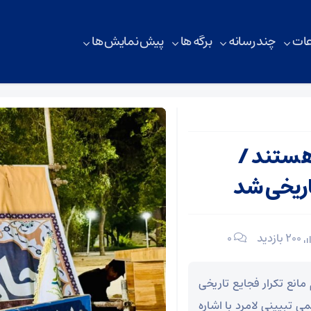
ات
چند رسانه
برگه ها
پیش نمایش ها
 هستند /
اریخی شد
200 بازدید
۰
انع تکرار فجایع تاریخی
تبیینی لامرد با اشاره