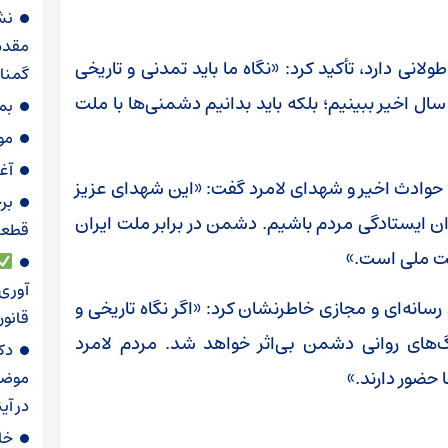
نش
مقدس
لانی دارد، تأکید کرد: «نگاه ما باید تمدنی و تاریخی
گمنا
سال اخیر ببینیم؛ بلکه باید بدانیم دشمنی‌ها با ملت
بم
موج ۸۶؛ تجدید می
آغ
حوادث اخیر و شهدای لامرد گفت: «این شهدای عزیز
برخ
ان ایستادگی مردم باشیم. دشمن در برابر ملت ایران
قطعات
یت ملی است.»
آوری 
رسانه‌ای و مجازی خاطرنشان کرد: «اگر نگاه تاریخی و
قانو
‌های روانی دشمن بی‌اثر خواهد شد. مردم لامرد
دک
 حضور دارند.»
موضوع
در آی
خا