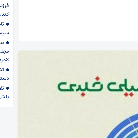
فرزند
کند.
سیستم
بد
مجلس 
لامرد
تش
دستگ
با شه