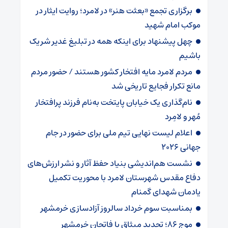
برگزاری تجمع «بعثت هنر» در لامرد؛ روایت ایثار در
موکب امام شهید
چهل پیشنهاد برای اینکه همه در تبلیغ غدیر شریک
باشیم
مردم لامرد مایه افتخار کشور هستند / حضور مردم
مانع تکرار فجایع تاریخی شد
نام‌گذاری یک خیابان پایتخت به‌نام فرزند پرافتخار
مُهر و لامِرد
اعلام لیست نهایی تیم ملی برای حضور در جام
جهانی ۲۰۲۶ ‌
نشست هم‌اندیشی بنیاد حفظ آثار و نشر ارزش‌های
دفاع مقدس شهرستان لامرد با محوریت تکمیل
یادمان شهدای گمنام
بمناسبت سوم خرداد سالروز آزادسازی خرمشهر
موج ۸۶؛ تجدید میثاق با فاتحان خرمشهر