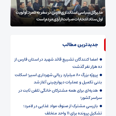
مدیرکل سیاسی استانداری فارس در سفر به لامرد: اولویت
اول ستاد انتخابات صیانت از آرای مردم است
۲۵ شوال شهادت شیخ الائمه امام صادق علیه السلام
جدیدترین مطالب
امضا کنندگان تشییع قائد شهید در استان فارس از
ده هزار نفر گذشت
پروژه بزرگ ۸۰ میلیارد ریالی شهرداری اسیر؛ اسکلت
بتنی تکمیل و عملیات دیوارچینی آغاز شد
هدیه‌ای برای همه مشترکان خانگی تلفن ثابت در
سراسر کشور؛
بازرسی مشترک از صنوف مواد غذایی در لامرد؛
تشکیل پرونده برای ۱۱ واحد متخلف