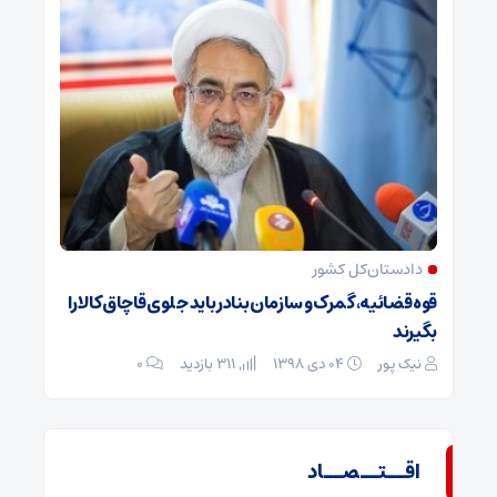
دادستان‌کل کشور
قوه قضائیه، گمرک و سازمان بنادر باید جلوی قاچاق کالا را
بگیرند
نیک پور
۰۴ دی ۱۳۹۸
311 بازدید
۰
اقــتــصــاد