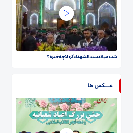
شب میلاد سیدالشهداء کربلا چه خبره؟
عــکس ها