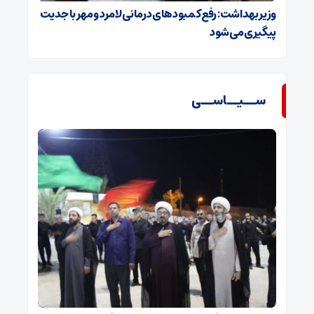
وزیر بهداشت: رفع کمبودهای درمانی لامرد و مهر با جدیت
پیگیری می‌شود
ســیــاســی