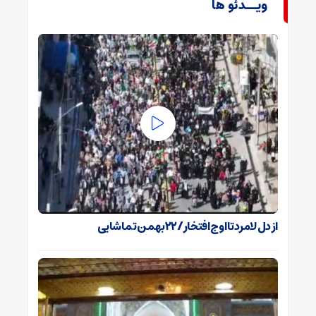
ویــدئو ها
از دل لامرد تا اوج افتخار/۲۲بهمن تماشایی