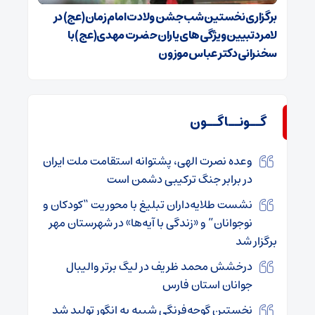
برگزاری نخستین شب جشن ولادت امام زمان(عج) در
لامرد تبیین ویژگی‌های یاران حضرت مهدی(عج) با
سخنرانی دکتر عباس موزون
گــونــاگــون
وعده نصرت الهی، پشتوانه استقامت ملت ایران
در برابر جنگ ترکیبی دشمن است
نشست طلایه‌داران تبلیغ با محوریت “کودکان و
نوجوانان” و «زندگی با آیه‌ها» در شهرستان مهر
برگزار شد
درخشش محمد ظریف در لیگ برتر والیبال
جوانان استان فارس
نخستین گوجه‌فرنگی شبیه به انگور تولید شد