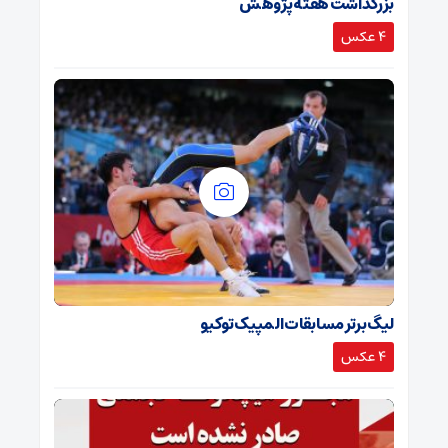
بزرگداشت هفته پژوهش
4 عکس
لیگ برتر مسابقات المپیک توکیو
4 عکس