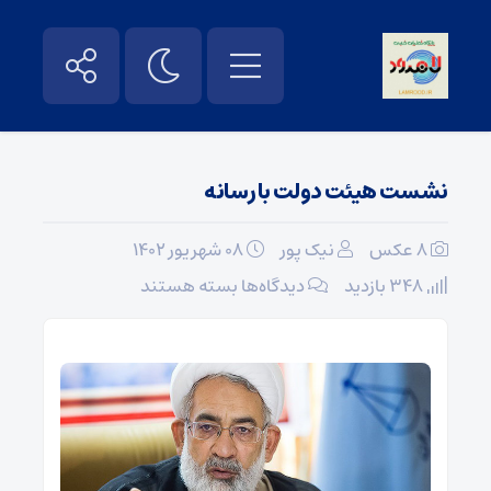
نشست هیئت دولت با رسانه
8 عکس
نیک پور
۰۸ شهریور ۱۴۰۲
برای
348 بازدید
دیدگاه‌ها
بسته هستند
نشست
هیئت
دولت
با
رسانه