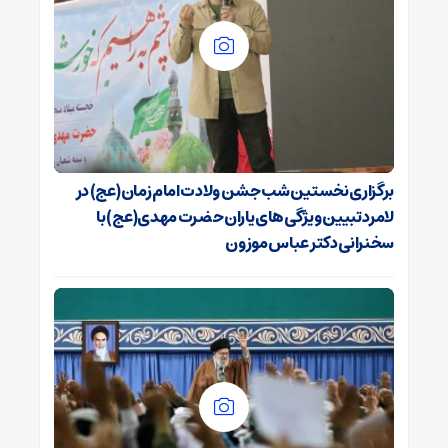
برگزاری نخستین شب جشن ولادت امام زمان(عج) در
لامرد تبیین ویژگی‌های یاران حضرت مهدی(عج) با
سخنرانی دکتر عباس موزون