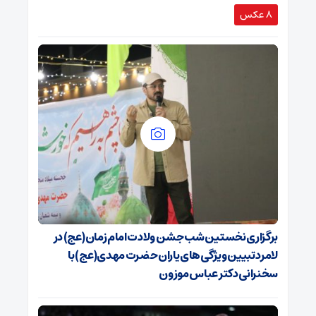
8 عکس
برگزاری نخستین شب جشن ولادت امام زمان(عج) در
لامرد تبیین ویژگی‌های یاران حضرت مهدی(عج) با
سخنرانی دکتر عباس موزون