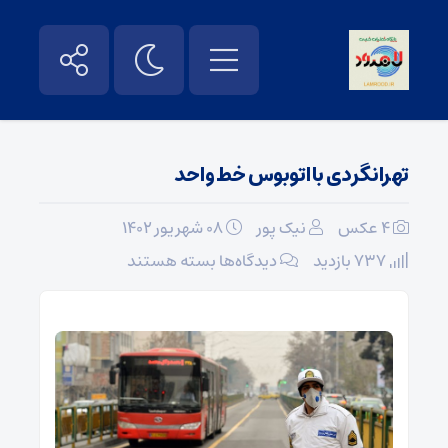
تهرانگردی با اتوبوس خط واحد
4 عکس
نیک پور
۰۸ شهریور ۱۴۰۲
برای
737 بازدید
دیدگاه‌ها
بسته هستند
تهرانگردی
با
اتوبوس
خط
واحد