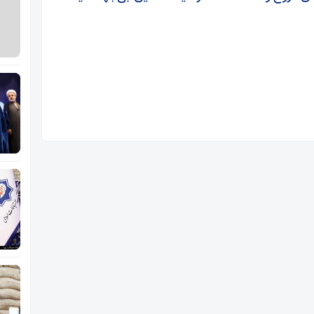
نرم
دشمن
و
اقدامات
رسانه
ای
دشمن.