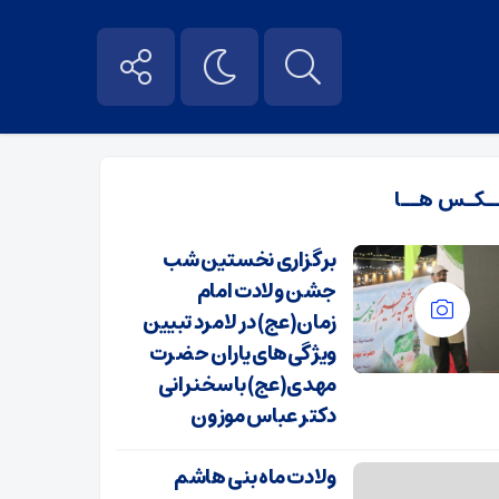
ـکـس هــا
برگزاری نخستین شب
جشن ولادت امام
زمان(عج) در لامرد تبیین
ویژگی‌های یاران حضرت
مهدی(عج) با سخنرانی
دکتر عباس موزون
ولادت ماه بنی هاشم