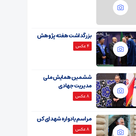
بزرگداشت هفته پژوهش
4 عکس
ششمین همایش ملی
مدیریت جهادی
8 عکس
مراسم یادواره شهدای کن
8 عکس