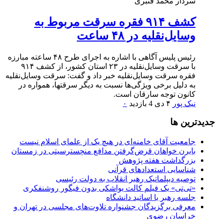
سردار محمد قنبری
کشف ۹۱۴ فقره سرقت مربوط به
وسایل‌نقلیه در ۴۸ ساعت
رئیس پلیس آگاهی با اشاره به اجرای طرح ۴۸ ساعته مبارزه
با سرقت وسایل‌نقلیه در ۲۳ استان کشور، از کشف ۹۱۴
فقره سرقت وسایل‌نقلیه خبر داد و گفت: سرقت وسایل‌نقلیه
به دلیل برخی ویژگی‌ها نسبت به دیگر سرقتها، همواره در
کانون توجه سارقان است.
نیک پور
۴ دی
4 بازدید
۰
جديدترين ها
جامعیت آقای خامنه‌ای در هیچ یک از علمای اسلام نیست
بایرن خواهان قرض‌گرفتن مدافع منچسترسیتی در زمستان
بزرگداشت هفته پژوهش
شناسایی استعدادهای قرآنی
توصیه دیپلماتیک رهبر انقلاب به دولت رئیسی
«تی‌تی» یک فیلم کالت یواشکی بدون فیگور روشنفکری
جلسه رهبر با اساتید دانشگاه
معرفی برگزیدگان جشنواره تلاوت‌های مجلسی در تهران و
خراسان رضوی