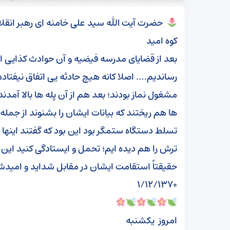
حضرت آیت الله سید علی خامنه ای رهبر انقل
کوه امید
بعد از قضایای مدرسه فیضیه و آن حوادث کذایی ا
رساندیم…. اصلا کانه هیچ حادثه یی اتفاق نیفتاده 
مشغول نماز بودند؛ بعد هم از آن پله ها بالا آم
ها هم ریختند که بیانات ایشان را بشنوند از جمل
تسلط دستگاه ستمگر بود این بود که گفتند اینها
ترش را هم دیده ایم؛ تحمل و ایستادگی کنید این
حقیقتاً استقامت ایشان در مقابل شداید و امیدشا
۱/۱۲/۱۳۷۰
امروز یکشنبه