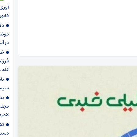
آوری 
قانو
دک
موضوع
در آی
خا
فرزند
کند.
سیستم
بد
مجلس 
لامرد
تش
دستگ