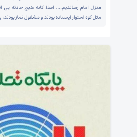
منزل امام رساندیم…. اصلا کانه هیچ حادثه یی اتف
مثل کوه استوار ایستاده بودند و مشغول نماز بودند؛ ب
۲۵ شوال شهادت شیخ الائمه امام صادق علیه السلام