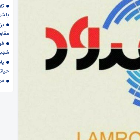
با شه
بر
مقاو
فر
شهید
یا
حیاتی
«د