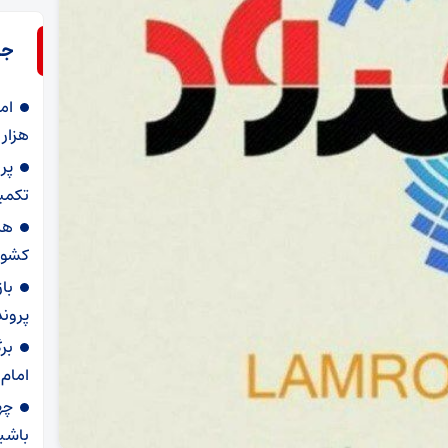
جد
ام
هزار
تکمیل
هد
کشور
با
پرونده برا
بر
امام
چه
باشی