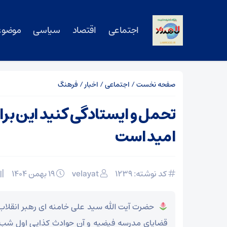
اجتماعی
اقتصاد
سیاسی
موضوع
صفحه نخست
/
اجتماعی
/
اخبار
/
فرهنگ
تحمل و ایستادگی کنید این بر
امید است
کد نوشته: 1239
velayat
۱۹ بهمن ۱۴۰۴
حضرت آیت الله سید علی خامنه ای رهبر انقلاب ا
قضایای مدرسه فیضیه و آن حوادث کذایی اول شب خ