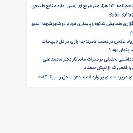
تفاهم‌نامه ۱۱۳ هزار متر مربع ای زمین اداره منابع طبیعی
رداری وراوی
گزاری همایش شکوه وپایداری مردم در شهر شهدا اسیر
م
یادِ عکس در دستِ لامرد: چه رازی در دلِ دیپلماتِ
 پنهان بود؟
دداشتی تحلیلی بر میراث ماندگار دکتر محمدعلی
؛ قلمی که از تپش نیفتاد
ی عزیز» مامای پرآوازه لامرد دعوت حق را لبیک گفت