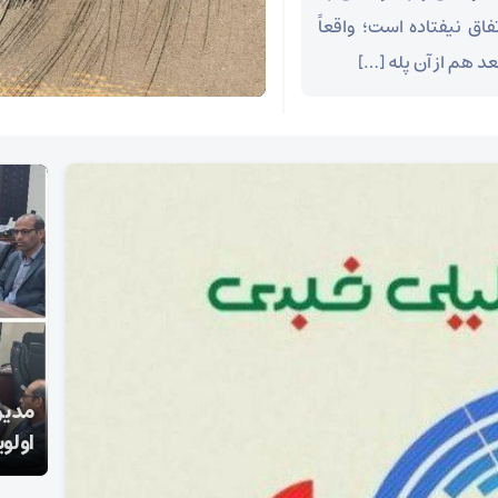
اق نیفتاده است؛ واقعاً
عد هم از آن پله […]
شکوه موج چهل و هفتم مردم انقلابی لامرد /این
مدیر
مردم واقعا مبعوث شده اند.
اولوی