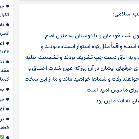
مر
اب اسلامی:
تکرار
نام
لامِرد
ول شب خودمان را با دوستان به منزل امام
اع
است؛ واقعاً مثل کوه استوار ایستاده بودند و
۲۰۲۶ ‌
دند و به اتاق دست چپ تشریف بردند و نشستند؛ طلبه
نش
ه ی حرفهای ایشان در آن روز که عین شدت اختناق و
مقدس
 خواهند رفت و شماها خواهید ماند و ما از این سخت
گمنا
بم
 برای ما درس امید است.
موج ۸۶؛ تجدید می
ن به آینده این بود
آغ
برخ
قطعات